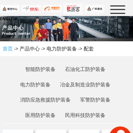
|
ENGLISH
首页
新闻中心
产品中心
公司新闻
首页
-> 产品中心 -> 电力防护装备 -> 配套
行业新闻
解决方案
消防及救援
大事件
军警防护
防护知识
智能防护装备
石油化工防护装备
石油化工
人才招聘
政策法规
电力防护装备
冶金及制造业防护装备
电力防护
行业标准
关于我们
人才理念
冶金及制造业
消防应急救援防护装备
军警防护装备
行业知识
虚位以待
联系我们
公司介绍
民用科技防护
企业文化
医用防护装备
民用科技防护装备
优普泰品牌
资质认证