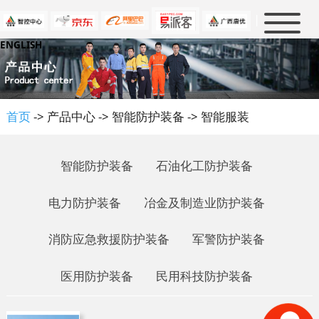
|
ENGLISH
首页
新闻中心
产品中心
公司新闻
首页
-> 产品中心 -> 智能防护装备 -> 智能服装
行业新闻
解决方案
消防及救援
大事件
军警防护
防护知识
智能防护装备
石油化工防护装备
石油化工
人才招聘
政策法规
电力防护装备
冶金及制造业防护装备
电力防护
行业标准
关于我们
人才理念
冶金及制造业
消防应急救援防护装备
军警防护装备
行业知识
虚位以待
联系我们
公司介绍
民用科技防护
企业文化
医用防护装备
民用科技防护装备
优普泰品牌
资质认证