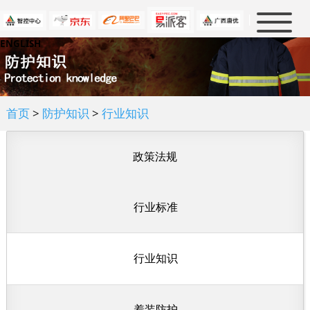
|
ENGLISH
首页
新闻中心
产品中心
公司新闻
首页
>
防护知识
>
行业知识
行业新闻
解决方案
消防及救援
大事件
军警防护
防护知识
政策法规
石油化工
人才招聘
政策法规
电力防护
行业标准
行业标准
关于我们
人才理念
冶金及制造业
行业知识
虚位以待
联系我们
公司介绍
民用科技防护
行业知识
企业文化
优普泰品牌
资质认证
着装防护