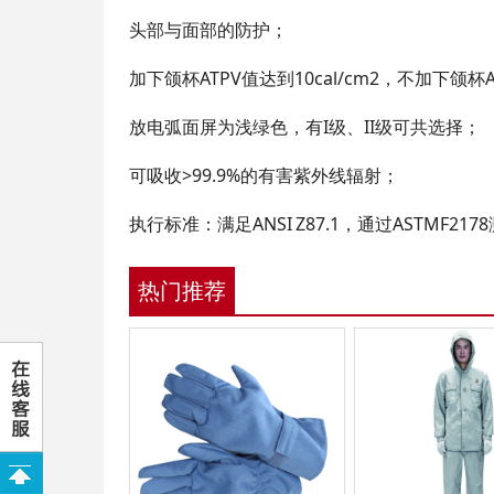
头部与面部的防护；
加下颌杯ATPV值达到10cal/cm2，不加下颌杯ATP
放电弧面屏为浅绿色，有I级、II级可共选择；
可吸收>99.9%的有害紫外线辐射；
执行标准：满足ANSI Z87.1，通过ASTMF21
热门推荐