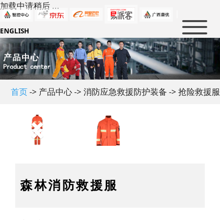
加载中请稍后 ...
|
ENGLISH
首页
新闻中心
产品中心
公司新闻
首页
-> 产品中心 -> 消防应急救援防护装备 -> 抢险救援
行业新闻
解决方案
消防及救援
大事件
军警防护
防护知识
石油化工
人才招聘
政策法规
电力防护
行业标准
关于我们
人才理念
冶金及制造业
行业知识
虚位以待
联系我们
公司介绍
森林消防救援服
民用科技防护
企业文化
优普泰品牌