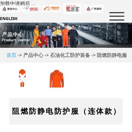
加载中请稍后 ...
|
ENGLISH
首页
新闻中心
产品中心
公司新闻
首页
-> 产品中心 -> 石油化工防护装备 -> 阻燃防静电服
行业新闻
解决方案
消防及救援
大事件
军警防护
防护知识
石油化工
人才招聘
政策法规
电力防护
行业标准
关于我们
人才理念
冶金及制造业
行业知识
虚位以待
联系我们
公司介绍
阻燃防静电防护服（连体款）
民用科技防护
企业文化
优普泰品牌