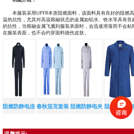
本服装采用UPFR本质阻燃面料，该面料具有良好的阻燃
温热抗性，尤其对高温熔融状态的金属如铝水、铁水等具有良
的抗性，当熔融金属飞溅到服装表面时，会迅速滑落而不会粘
在服装表面，也不会灼穿面料烧伤皮肤。
阻燃防静电连
春秋茄克套装
阻燃防静电夹
阻燃防静电
身服
防静电服
克套装
验袍
温馨提示: