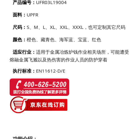
产品编号：
UFR03L19004
资质认证
面料：
UPFR
荣誉证书
尺码：
S、M、L、XL、XXL、XXXL，也可定制其它尺码
公司环境
社会责任
颜色：
橙色、藏青色、海军蓝、宝蓝、红色
适应行业：
适用于金属冶炼炉钱作业相关场所，可能遭受
熔融金属飞溅以及热伤害的作业人员的防护穿着
执行标准：
EN11612-D/E
功能介绍：