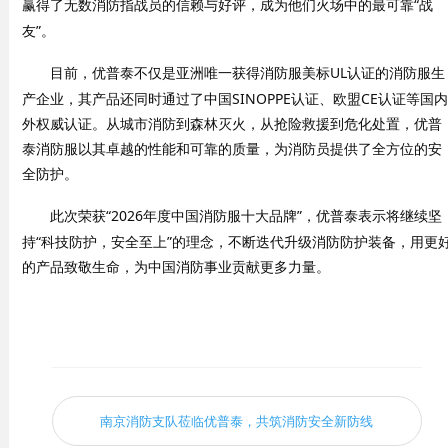
“
赢得了无数消防指战员的信赖与好评，成为他们火场中的最可靠
战
”
友
。
UL
目前，优普泰不仅是亚洲唯一获得消防服美标
认证的
消
防服生
SINOPPE
CE
产企业，其产品还同时通过了中国
认证、欧盟
认证等国内
外权威认证。从城市消防到森林灭火，从抢险救援到危化处置，优普
泰消防服以其卓越的性能和可靠的质量，为消防员提供了全方位的安
全防护。
“2026
”
此次荣获
年度中国消防服十大品牌
，优普泰表示将继续坚
“
”
持
科技防护，安全至上
的理念，不断迭代升级消防防护装备，用更
的产品致敬生命，为中国消防事业贡献更多力量。
南京消防支队莅临优普泰，共筑消防安全新防线