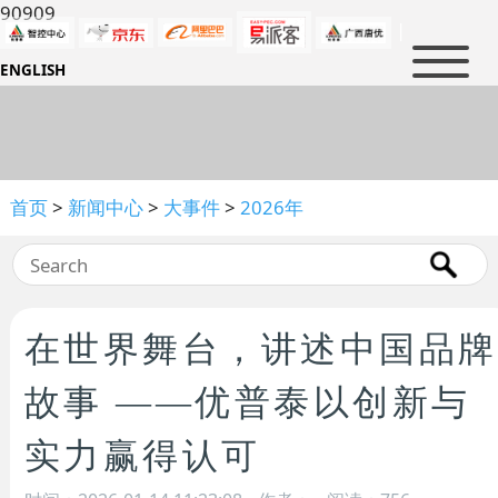
90909
|
ENGLISH
首页
新闻中心
产品中心
公司新闻
首页
>
新闻中心
>
大事件
>
2026年
行业新闻
解决方案
消防及救援
大事件
军警防护
防护知识
石油化工
人才招聘
政策法规
在世界舞台，讲述中国品牌
电力防护
行业标准
关于我们
人才理念
冶金及制造业
故事 ——优普泰以创新与
行业知识
虚位以待
联系我们
公司介绍
民用科技防护
企业文化
实力赢得认可
优普泰品牌