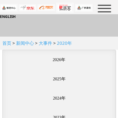
|
ENGLISH
首页
新闻中心
产品中心
公司新闻
首页
>
新闻中心
>
大事件
>
2020年
行业新闻
解决方案
消防及救援
大事件
军警防护
防护知识
2026年
石油化工
人才招聘
政策法规
电力防护
行业标准
2025年
关于我们
人才理念
冶金及制造业
行业知识
虚位以待
联系我们
公司介绍
民用科技防护
2024年
企业文化
优普泰品牌
资质认证
2023年